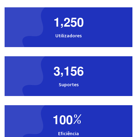
,
1
2
5
0
Utilizadores
,
3
1
5
6
Suportes
1
0
0
%
Eficiência