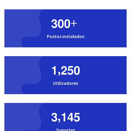
3
0
0
+
Postos instalados
,
1
2
5
0
Utilizadores
,
3
1
4
5
Suportes