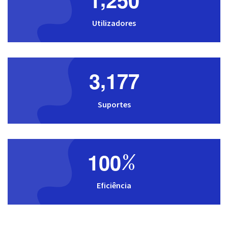
,
1
2
5
0
Utilizadores
,
3
1
7
7
Suportes
1
0
0
%
Eficiência