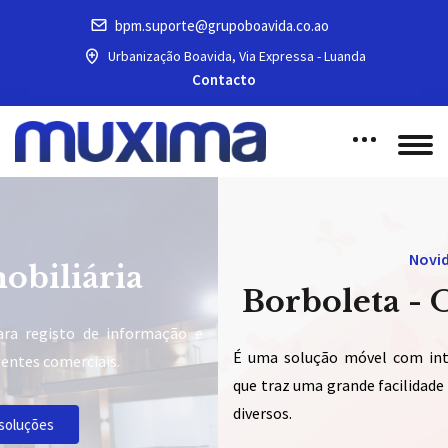
bpm.suporte@grupoboavida.co.ao
Urbanização Boavida, Via Expressa - Luanda
Contacto
Novidade
Borboleta - O ERP móve
o e
É uma solução móvel com integração ao ERP PRIMAVE
que traz uma grande facilidade na gestão de stock de arti
diversos.